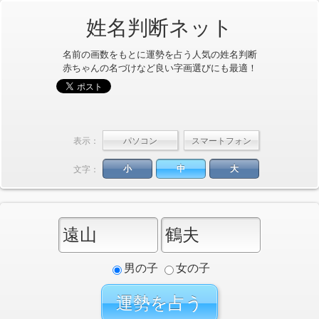
姓名判断ネット
名前の画数をもとに運勢を占う人気の姓名判断
赤ちゃんの名づけなど良い字画選びにも最適！
表示：
小
中
大
文字：
男の子
女の子