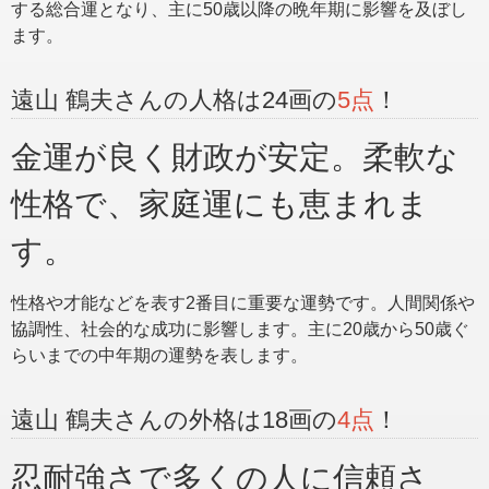
する総合運となり、主に50歳以降の晩年期に影響を及ぼし
ます。
遠山 鶴夫さんの人格は24画の
5点
！
金運が良く財政が安定。柔軟な
性格で、家庭運にも恵まれま
す。
性格や才能などを表す2番目に重要な運勢です。人間関係や
協調性、社会的な成功に影響します。主に20歳から50歳ぐ
らいまでの中年期の運勢を表します。
遠山 鶴夫さんの外格は18画の
4点
！
忍耐強さで多くの人に信頼さ