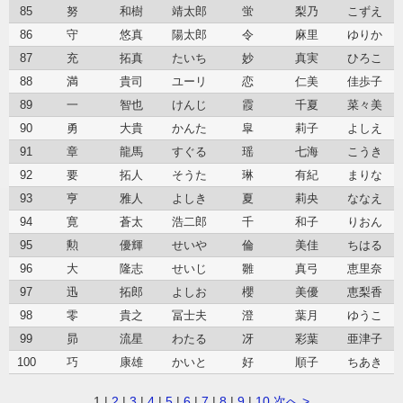
85
努
和樹
靖太郎
蛍
梨乃
こずえ
86
守
悠真
陽太郎
令
麻里
ゆりか
87
充
拓真
たいち
妙
真実
ひろこ
88
満
貴司
ユーリ
恋
仁美
佳歩子
89
一
智也
けんじ
霞
千夏
菜々美
90
勇
大貴
かんた
皐
莉子
よしえ
91
章
龍馬
すぐる
瑶
七海
こうき
92
要
拓人
そうた
琳
有紀
まりな
93
亨
雅人
よしき
夏
莉央
ななえ
94
寛
蒼太
浩二郎
千
和子
りおん
95
勲
優輝
せいや
倫
美佳
ちはる
96
大
隆志
せいじ
雛
真弓
恵里奈
97
迅
拓郎
よしお
櫻
美優
恵梨香
98
零
貴之
冨士夫
澄
葉月
ゆうこ
99
昴
流星
わたる
冴
彩葉
亜津子
100
巧
康雄
かいと
好
順子
ちあき
1
|
2
|
3
|
4
|
5
|
6
|
7
|
8
|
9
|
10
次へ >