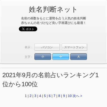
姓名判断ネット
名前の画数をもとに運勢を占う人気の姓名判断
赤ちゃんの名づけなど良い字画選びにも最適！
表示：
小
中
大
文字：
2021年9月の名前占いランキング1
位から100位
1
|
2
|
3
|
4
|
5
|
6
|
7
|
8
|
9
|
10
次へ >