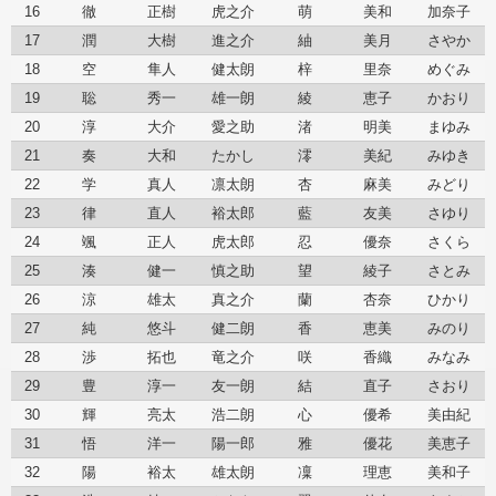
16
徹
正樹
虎之介
萌
美和
加奈子
17
潤
大樹
進之介
紬
美月
さやか
18
空
隼人
健太朗
梓
里奈
めぐみ
19
聡
秀一
雄一朗
綾
恵子
かおり
20
淳
大介
愛之助
渚
明美
まゆみ
21
奏
大和
たかし
澪
美紀
みゆき
22
学
真人
凛太朗
杏
麻美
みどり
23
律
直人
裕太郎
藍
友美
さゆり
24
颯
正人
虎太郎
忍
優奈
さくら
25
湊
健一
慎之助
望
綾子
さとみ
26
涼
雄太
真之介
蘭
杏奈
ひかり
27
純
悠斗
健二朗
香
恵美
みのり
28
渉
拓也
竜之介
咲
香織
みなみ
29
豊
淳一
友一朗
結
直子
さおり
30
輝
亮太
浩二朗
心
優希
美由紀
31
悟
洋一
陽一郎
雅
優花
美恵子
32
陽
裕太
雄太朗
凜
理恵
美和子