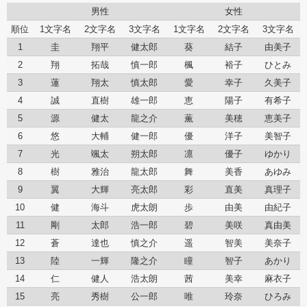
男性
女性
順位
1文字名
2文字名
3文字名
1文字名
2文字名
3文字名
1
圭
翔平
健太郎
葵
結子
由美子
2
翔
拓哉
慎一郎
楓
裕子
ひとみ
3
蓮
翔太
慎太郎
愛
幸子
久美子
4
誠
直樹
雄一郎
恵
陽子
有希子
5
源
健太
龍之介
薫
美穂
恵美子
6
悠
大輔
健一郎
優
洋子
美智子
7
光
颯太
朔太郎
凛
優子
ゆかり
8
樹
雅治
龍太郎
舞
美香
あゆみ
9
翼
大輝
亮太郎
彩
直美
真理子
10
健
海斗
虎太朗
歩
由美
由紀子
11
剛
太郎
浩一郎
碧
美咲
真由美
12
蒼
達也
慎之介
遥
智美
美奈子
13
陸
一輝
隆之介
瞳
智子
あかり
14
仁
健人
浩太朗
茜
美幸
麻衣子
15
亮
秀樹
公一郎
唯
玲奈
ひろみ