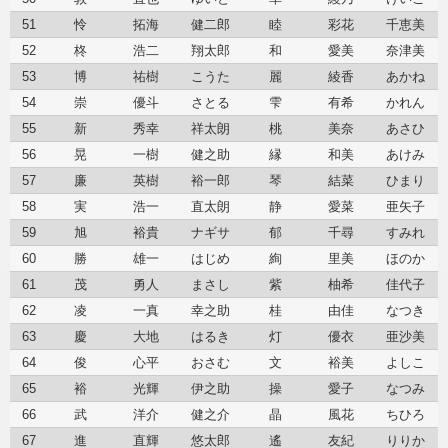
51
怜
拓海
健二郎
睦
彩花
千恵美
52
柊
浩二
翔太郎
和
愛美
奈津美
53
博
祐樹
こうた
麗
綾香
あかね
54
崇
優斗
さとる
雫
有希
かれん
55
新
秀幸
祥太朗
桃
美奈
あさひ
56
晃
一樹
健之助
縁
和美
あけみ
57
廉
英樹
裕一郎
琴
結菜
ひまり
58
実
浩一
直太朗
静
愛菜
亜矢子
59
旭
裕貴
ナギサ
郁
千尋
すみれ
60
勝
雄一
はじめ
絢
里美
ほのか
61
茂
勇人
まさし
紫
柚希
佳代子
62
凌
一真
幸之助
桂
由佳
なつき
63
慶
大地
はるき
灯
優衣
亜沙美
64
俊
心平
おさむ
文
裕美
よしこ
65
裕
光輝
伊之助
操
愛子
なつみ
66
武
洋介
健之介
晶
風花
ちひろ
67
進
直輝
悠太郎
遙
友紀
りりか