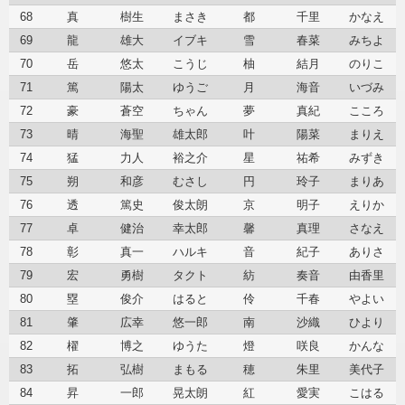
68
真
樹生
まさき
都
千里
かなえ
69
龍
雄大
イブキ
雪
春菜
みちよ
70
岳
悠太
こうじ
柚
結月
のりこ
71
篤
陽太
ゆうご
月
海音
いづみ
72
豪
蒼空
ちゃん
夢
真紀
こころ
73
晴
海聖
雄太郎
叶
陽菜
まりえ
74
猛
力人
裕之介
星
祐希
みずき
75
朔
和彦
むさし
円
玲子
まりあ
76
透
篤史
俊太朗
京
明子
えりか
77
卓
健治
幸太郎
馨
真理
さなえ
78
彰
真一
ハルキ
音
紀子
ありさ
79
宏
勇樹
タクト
紡
奏音
由香里
80
塁
俊介
はると
伶
千春
やよい
81
肇
広幸
悠一郎
南
沙織
ひより
82
櫂
博之
ゆうた
燈
咲良
かんな
83
拓
弘樹
まもる
穂
朱里
美代子
84
昇
一郎
晃太朗
紅
愛実
こはる