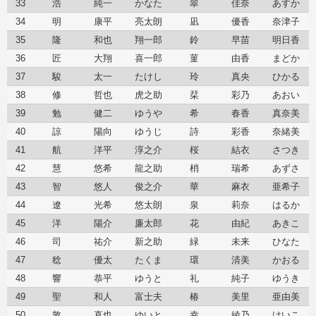
33
浩
純一
かなた
翠
佳奈
あすか
34
明
康平
亮太朗
凪
優香
奈津子
35
隆
和也
翔一郎
鈴
早苗
明日香
36
匠
大翔
喜一郎
菫
由香
まどか
37
駿
太一
たけし
玲
真央
ひかる
38
修
哲也
虎之助
栞
彩乃
あおい
39
勉
健二
ゆうや
希
春香
真奈美
40
諒
陽向
ゆうじ
詩
彩香
奈緒美
41
航
洋平
淳之介
桜
結衣
さつき
42
慧
悠希
龍之助
梢
瑞希
あずさ
43
智
悠人
俊之介
華
麻衣
亜希子
44
遼
光希
悠太朗
泉
莉奈
はるか
45
洋
陽介
廉太郎
花
由紀
あきこ
46
司
祐介
新之助
緑
未来
ひなた
47
稔
優太
たくま
環
清美
かおる
48
響
恭平
ゆうと
礼
純子
ゆうき
49
聖
和人
富士夫
椿
美里
亜由美
50
敦
直也
ゆいと
幸
綾乃
けいこ