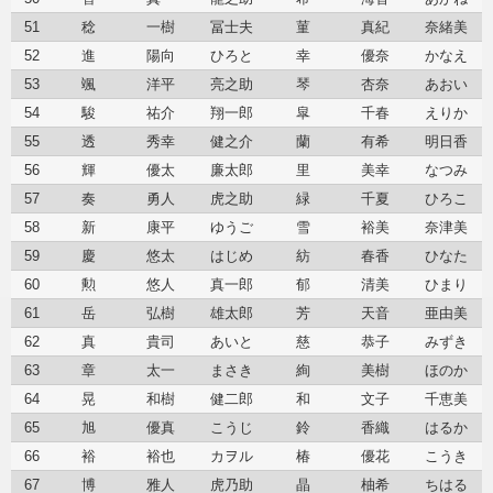
51
稔
一樹
冨士夫
菫
真紀
奈緒美
52
進
陽向
ひろと
幸
優奈
かなえ
53
颯
洋平
亮之助
琴
杏奈
あおい
54
駿
祐介
翔一郎
皐
千春
えりか
55
透
秀幸
健之介
蘭
有希
明日香
56
輝
優太
廉太郎
里
美幸
なつみ
57
奏
勇人
虎之助
緑
千夏
ひろこ
58
新
康平
ゆうご
雪
裕美
奈津美
59
慶
悠太
はじめ
紡
春香
ひなた
60
勲
悠人
真一郎
郁
清美
ひまり
61
岳
弘樹
雄太郎
芳
天音
亜由美
62
真
貴司
あいと
慈
恭子
みずき
63
章
太一
まさき
絢
美樹
ほのか
64
晃
和樹
健二郎
和
文子
千恵美
65
旭
優真
こうじ
鈴
香織
はるか
66
裕
裕也
カヲル
椿
優花
こうき
67
博
雅人
虎乃助
晶
柚希
ちはる