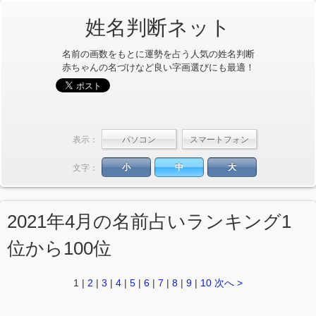
姓名判断ネット
名前の画数をもとに運勢を占う人気の姓名判断
赤ちゃんの名づけなど良い字画選びにも最適！
表示：
小
中
大
文字：
2021年4月の名前占いランキング1
位から100位
1
|
2
|
3
|
4
|
5
|
6
|
7
|
8
|
9
|
10
次へ >