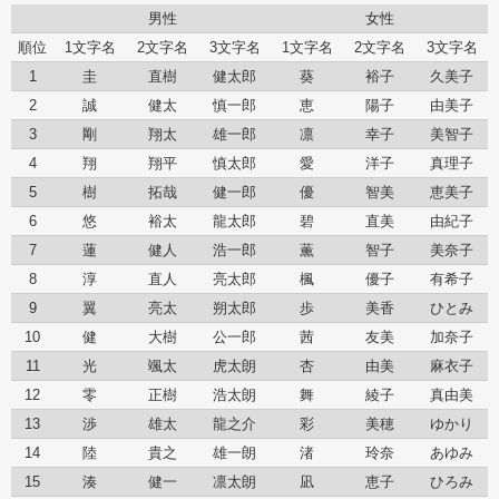
男性
女性
順位
1文字名
2文字名
3文字名
1文字名
2文字名
3文字名
1
圭
直樹
健太郎
葵
裕子
久美子
2
誠
健太
慎一郎
恵
陽子
由美子
3
剛
翔太
雄一郎
凛
幸子
美智子
4
翔
翔平
慎太郎
愛
洋子
真理子
5
樹
拓哉
健一郎
優
智美
恵美子
6
悠
裕太
龍太郎
碧
直美
由紀子
7
蓮
健人
浩一郎
薫
智子
美奈子
8
淳
直人
亮太郎
楓
優子
有希子
9
翼
亮太
朔太郎
歩
美香
ひとみ
10
健
大樹
公一郎
茜
友美
加奈子
11
光
颯太
虎太朗
杏
由美
麻衣子
12
零
正樹
浩太朗
舞
綾子
真由美
13
渉
雄太
龍之介
彩
美穂
ゆかり
14
陸
貴之
雄一朗
渚
玲奈
あゆみ
15
湊
健一
凛太朗
凪
恵子
ひろみ