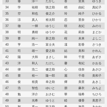
33
修
淳一
たかし
香
里美
ゆうき
34
学
祐樹
慎之助
梢
由紀
真紀子
35
空
和也
俊之介
玲
純子
ひかる
36
涼
真人
裕太郎
恋
里奈
ひかり
37
徹
一輝
ゆうじ
咲
友紀
みのり
38
明
勇樹
ゆうや
花
莉奈
まどか
39
要
純一
新之助
桜
未来
よしこ
40
亨
浩一
富士夫
凜
彩香
さつき
41
司
雄一
愛之助
結
美和
かれん
42
陽
大和
まさし
眸
千里
あずさ
43
洋
和人
たけし
馨
有紀
かおる
44
律
浩二
健之助
心
佳奈
あさひ
45
豊
裕一
隆一郎
麗
千尋
美和子
46
俊
裕貴
幸之助
燁
美里
あきこ
47
浩
智也
ゆいと
朋
麻衣
みちよ
48
勉
洋介
おさむ
華
瑞希
ちひろ
49
廉
光希
ゆうと
睦
優香
美恵子
50
智
真一
龍之助
希
海音
あかね