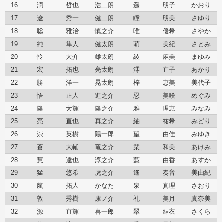
16
潤
哲也
浩二朗
遥
明子
かおり
17
遼
秀一
健二朗
瞳
明美
さゆり
18
聡
雅治
慎之介
唯
優希
さやか
19
純
隼人
健太朗
萌
美紀
さとみ
20
怜
大介
雄太朗
綾
麻美
まゆみ
21
宏
拓也
亮太朗
澪
直子
あかり
22
勝
洋一
晃太朗
梓
恵美
美代子
23
悟
正人
進之介
忍
美咲
めぐみ
24
隆
大輝
隆之介
雅
理恵
みなみ
25
亮
直也
真之介
紬
祐希
みどり
26
崇
英樹
陽一郎
望
由佳
みゆき
27
蒼
大輔
竜之介
栞
和美
あけみ
28
慧
達也
淳之介
藍
由香
あすか
29
猛
悠希
虎之介
遙
奏音
美由紀
30
航
拓人
かなた
泉
真理
さおり
31
敦
秀樹
康ノ介
礼
美月
真奈美
32
源
直輝
喜一郎
翠
結衣
さくら