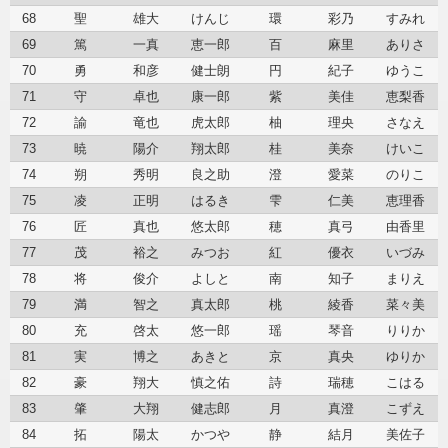
68
聖
雄大
けんじ
環
彩乃
すみれ
69
篤
一真
恵一郎
百
麻里
ありさ
70
勇
和彦
健士朗
円
紀子
ゆうこ
71
守
卓也
康一郎
紫
美佳
恵梨香
72
諭
竜也
虎太郎
柚
理央
さなえ
73
暁
陽介
翔太郎
桂
美奈
けいこ
74
朔
秀明
良之助
澄
愛菜
のりこ
75
凌
正明
はるき
雫
仁美
恵理香
76
匠
真也
悠太郎
穂
真弓
由香里
77
茂
裕之
みつお
紅
優衣
いづみ
78
将
俊介
よしと
南
知子
まりえ
79
満
智之
真太郎
桃
綾香
菜々美
80
充
啓太
悠一郎
瑶
琴音
りりか
81
実
博之
あきと
京
真央
ゆりか
82
豪
翔大
慎之佑
詩
瑞穂
こはる
83
肇
大翔
健志郎
月
真澄
こずえ
84
拓
陽太
かつや
静
結月
美佐子