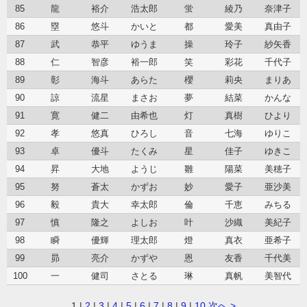
85
龍
裕介
浩太郎
蛍
綾乃
奈津子
86
塁
悠斗
かいと
都
愛美
真由子
87
武
恭平
ゆうま
操
玲子
紗矢香
88
仁
智彦
裕一郎
笑
彩花
千代子
89
彰
海斗
あらた
櫻
莉央
まりあ
90
諒
流星
まさお
夢
結菜
かんな
91
寛
健二
由希也
灯
真樹
ひより
92
孝
悠真
ひろし
音
七海
ゆりこ
93
卓
優斗
たくみ
星
佳子
ゆきこ
94
昇
大地
ようじ
雛
陽菜
美穂子
95
努
蒼太
かずお
妙
愛子
亜沙美
96
毅
貴大
幸太郎
倫
千恵
みちる
97
慎
隆之
よしお
叶
沙織
美紀子
98
瞬
優輝
理太郎
燈
真衣
亜希子
99
昴
亮介
かずや
恩
友香
千代美
100
一
健司
さとる
琳
真帆
美智代
1
|
2
|
3
|
4
|
5
|
6
|
7
|
8
|
9
|
10
次へ >