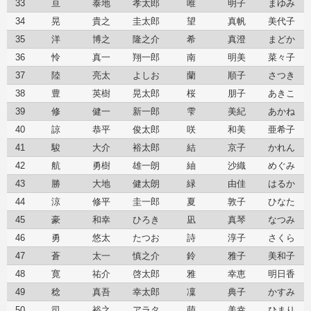
33
亘
泰地
孝太郎
唯
明子
まゆみ
34
晃
貴之
圭太郎
望
真帆
美代子
35
洋
博之
隆之介
希
真澄
まどか
36
怜
真一
翔一郎
南
明美
菜々子
37
陸
亮太
よしお
蘭
順子
さつき
38
豊
英樹
晃太郎
桜
朋子
あきこ
39
修
健一
新一郎
雫
美紀
あかね
40
諒
恭平
俊太郎
咲
和美
亜希子
41
駿
大介
裕太郎
結
京子
かれん
42
航
勇樹
雄一朗
紬
沙織
めぐみ
43
勝
大地
健太朗
緑
由佳
はるか
44
涼
修平
圭一郎
夏
敦子
ひなた
45
豪
和幸
ひろき
凪
真琴
なつみ
46
勇
悠太
たつお
詩
淳子
さくら
47
蒼
太一
慎之介
鈴
雅子
美和子
48
寛
祐介
啓太郎
雅
幸恵
明日香
49
稔
真吾
幸太郎
凜
典子
かすみ
50
司
裕之
アラタ
萌
美幸
ひまり