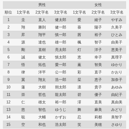
男性
女性
順位
1文字名
2文字名
3文字名
1文字名
2文字名
3文字名
1
圭
直人
健太郎
愛
綾子
やすみ
2
翔
勝則
健一郎
葵
陽子
久美子
3
昇
翔平
慎一郎
茜
裕子
ひとみ
4
源
達也
雄一郎
楓
智子
由美子
5
剛
直樹
亮太郎
灯
洋子
恵美子
6
誠
健太
慎太郎
恵
幸子
真理子
7
悟
拓也
愛一郎
薫
智美
ゆかり
8
律
洋平
公一郎
彩
直子
かおり
9
翼
翔太
浩一郎
栞
恵子
加奈子
10
蓮
大樹
朔太郎
凛
貴子
あゆみ
11
崇
哲也
龍太郎
碧
優子
由紀子
12
仁
雄太
裕一郎
澪
直美
真由美
13
悠
智也
ゆうじ
舞
麻美
みどり
14
聡
大輔
かずお
忍
莉都
美智子
15
空
和也
浩太郎
笑
美穂
さゆり