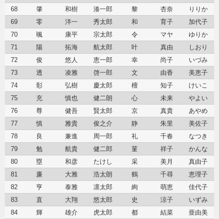
68
肇
和樹
湊一郎
黎
杏奈
りりか
69
零
洋一
秀太郎
和
育子
加代子
70
颯
康平
宗太郎
令
マヤ
ゆりか
71
陽
拓海
航太郎
叶
真由
しおり
72
俊
悠人
恵一郎
幸
尚子
いづみ
73
透
凌雅
啓一郎
文
由香
美恵子
74
彰
弘樹
慶太郎
檀
知子
けいこ
75
充
慎也
健二朗
心
未来
やよい
76
尊
健吾
賢太郎
京
真貴
あやめ
77
慎
雅貴
俊之介
静
朱里
美佐子
78
良
兼進
周一郎
礼
千春
なつき
79
勉
航貴
健二郎
菫
祥子
かんな
80
塁
和彦
たけし
采
美月
真由子
81
廉
大雅
浩太朗
鶴
千尋
恵理子
82
亨
泰雅
凛太郎
絢
萌恵
佳代子
83
直
大翔
悠太郎
史
涼子
いずみ
84
輝
雄介
虎太郎
都
結菜
亜由美