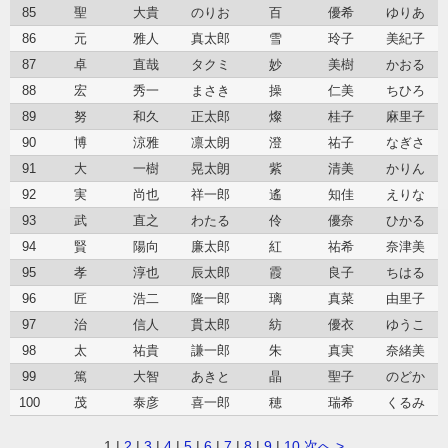
85
聖
大貴
のりお
百
優希
ゆりあ
86
元
雅人
真太郎
雪
玲子
美紀子
87
卓
直哉
タクミ
妙
美樹
かおる
88
宏
秀一
まさき
操
仁美
ちひろ
89
努
和久
正太郎
燦
桂子
麻里子
90
博
涼雅
凛太朗
澄
祐子
なぎさ
91
大
一樹
晃太朗
紫
清美
かりん
92
実
尚也
祥一郎
遙
知佳
えりな
93
武
直之
わたる
伶
優奈
ひかる
94
賢
陽向
廉太郎
紅
祐希
奈津美
95
孝
淳也
辰太郎
霞
良子
ちはる
96
匠
浩二
隆一郎
璃
真菜
由里子
97
治
信人
貫太郎
紡
優衣
ゆうこ
98
太
祐貴
謙一郎
朱
真実
奈緒美
99
篤
大智
あきと
晶
聖子
のどか
100
茂
泰彦
喜一郎
穂
瑞希
くるみ
1
|
2
|
3
|
4
|
5
|
6
|
7
|
8
|
9
|
10
次へ >