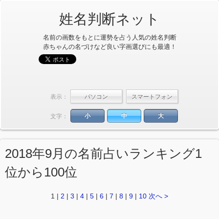
姓名判断ネット
名前の画数をもとに運勢を占う人気の姓名判断
赤ちゃんの名づけなど良い字画選びにも最適！
表示：
小
中
大
文字：
2018年9月の名前占いランキング1
位から100位
1
|
2
|
3
|
4
|
5
|
6
|
7
|
8
|
9
|
10
次へ >