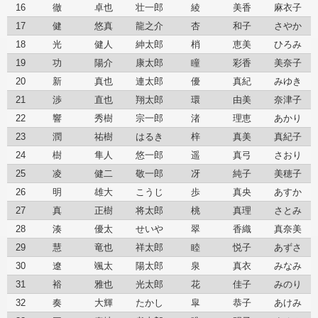
16
徹
卓也
壮一郎
綾
美香
麻衣子
17
健
悠真
龍之介
杏
和子
さやか
18
光
健人
紳太郎
梢
恵美
ひろみ
19
功
陽介
康太郎
瞳
彩香
美奈子
20
新
真也
連太郎
優
真紀
みゆき
21
渉
直也
翔太郎
環
由美
奈津子
22
響
秀樹
宗一郎
渚
理恵
あかり
23
潤
祐樹
はるき
梓
真美
真紀子
24
樹
隼人
悠一郎
遥
真弓
さおり
25
凌
健二
敬一郎
冴
純子
美穂子
26
明
雄大
こうじ
歩
真央
あすか
27
真
正樹
将太郎
桃
真理
さとみ
28
湊
優太
せいや
翠
香織
真奈美
29
慧
竜也
祥太郎
睦
悦子
あずさ
30
遼
颯太
陽太郎
泉
真衣
みなみ
31
裕
雅也
光太郎
花
佳子
みのり
32
奏
大輝
たかし
皐
恭子
あけみ