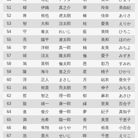
51
櫂
伊織
真之介
華
玲奈
美由紀
52
将
裕也
虎太朗
椿
佳奈
ありさ
53
智
大和
涼太郎
桂
愛美
えりか
54
守
奏太
れいじ
藍
美咲
ひろこ
55
亮
陽平
遼太郎
玲
美和
ほのか
56
学
洋樹
真一郎
柚
友美
みちよ
57
靖
涼太
隆太郎
倫
愛子
みずき
58
旭
英明
倫太郎
恩
彩乃
すみれ
59
隆
海斗
進之介
星
桃子
ひかり
60
淳
正人
まさし
月
結衣
亜矢子
61
純
裕貴
亮太朗
芳
伸子
みちる
62
哲
智之
理一郎
郁
麻衣
あさひ
63
龍
雄一
康一郎
縁
里美
百合子
64
進
俊介
優一郎
夢
紀子
真知子
65
満
光希
陽一郎
香
美里
千恵子
66
毅
隼翔
ゆうや
円
裕美
小百合
67
浩
貴大
せいじ
眸
千恵
えりこ