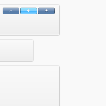
小
中
大
：