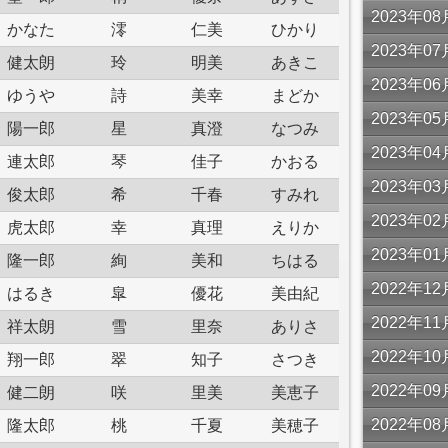
2023年
かなた
澪
仁美
ひかり
2023年
健太朗
玲
明美
あきこ
2023年
ゆうや
詩
美幸
まどか
2023年
陽一郎
星
真澄
なつみ
2023年
連太郎
琴
佳子
かおる
2023年
俊太郎
希
千春
すみれ
2023年
虎太郎
幸
真理
えりか
2023年
隆一郎
絢
美和
ちはる
2022年
はるき
皐
優花
美由紀
2022年
祥太朗
雪
里奈
ありさ
2022年
翔一郎
翠
知子
さつき
2022年
健二朗
咲
里美
美恵子
2022年
隆太郎
桃
千夏
美穂子