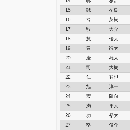
14
聡
雅治
15
誠
祐樹
16
怜
英樹
17
駿
大介
18
慧
優太
19
豊
颯太
20
慶
雄太
21
司
大樹
22
仁
智也
23
旭
淳一
24
宏
陽向
25
満
隼人
26
功
裕太
27
塁
俊介