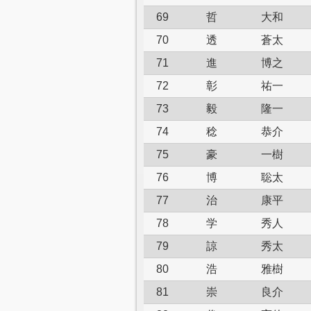
69
哲
大和
70
透
蒼太
71
進
博之
72
彰
祐一
73
毅
隆一
74
稔
恭介
75
豪
一樹
76
博
聡太
77
治
康平
78
学
秀人
79
諒
秀太
80
浩
雅樹
81
崇
良介