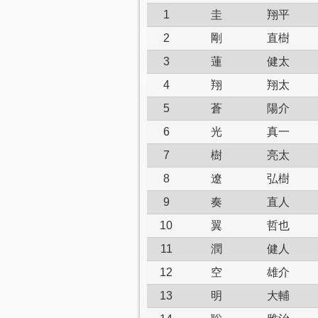
1
圭
翔平
2
剛
直樹
3
蓮
健太
4
翔
翔太
5
蒼
陽介
6
光
真一
7
樹
亮太
8
遼
弘樹
9
奏
直人
10
翼
哲也
11
潤
健人
12
空
雄介
13
明
大輔