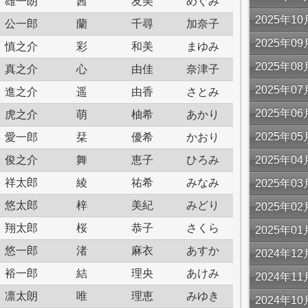
雄一朗
茜
友美
めぐみ
2025年
公一郎
蘭
千尋
加奈子
2025年
慎之介
彩
和美
まゆみ
2025年
真之介
心
由佳
奈津子
2025年
進之介
遥
由香
さとみ
2025年
虎之介
萌
柚希
あかり
2025年
愛一郎
栞
優希
かおり
俊之介
舞
恵子
ひろみ
2025年
祥太郎
綾
祐希
みなみ
2025年
悠太郎
梓
美紀
みどり
2025年
翔太郎
桜
恭子
さくら
2025年
悠一郎
渚
麻衣
あすか
2024年
裕一郎
結
理央
あけみ
2024年
凛太朗
唯
理恵
みゆき
2024年