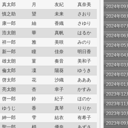
真太郎
月
友紀
真奈美
2024年
慎之助
望
未来
さおり
2024年
康一郎
紬
香織
さゆり
2024年
浩太朗
華
真帆
はるか
2024年
祥一郎
雅
美咲
みのり
2024年
新一郎
瞳
佳奈
明日香
2024年
雄太朗
菫
奏音
美和子
2024年
倫太郎
凜
陽葵
ゆうき
2024年
啓太郎
花
沙織
あああ
2024年
亮太朗
杏
幸子
かすみ
2023年
啓一郎
鈴
紀子
ほのか
2023年
ゆうじ
香
真琴
りりか
2023年
紳一郎
雫
結衣
有希子
2023年
聖一郎
梢
優奈
あずさ