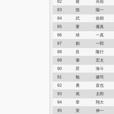
82
俊
亮佑
83
慎
陽一
84
武
佑樹
85
要
優真
86
靖
一真
87
創
一郎
88
良
隆行
89
肇
宏太
90
昇
海斗
91
勉
健司
92
勇
直也
93
篤
太郎
94
章
翔大
95
実
伸一