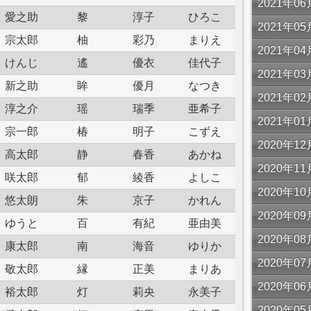
2021年
愛之助
黎
淳子
ひろこ
2021年
宗太郎
柚
彩乃
まりえ
2021年
けんじ
遙
優衣
佳代子
2021年
新之助
眸
優月
なつき
2021年
淳之介
瑶
瑞季
亜希子
2021年
宗一郎
椿
明子
こずえ
2020年
高太郎
静
春香
あかね
2020年
咲太郎
郁
綾香
よしこ
2020年
悠太朗
朱
京子
かれん
2020年
ゆうと
百
有紀
亜由美
2020年
康太郎
南
海音
ゆりか
2020年
敬太郎
縁
正美
まりあ
2020年
裕太郎
灯
莉央
永美子
2020年