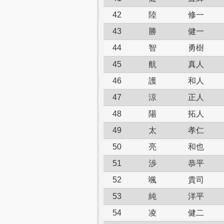
42
陸
修一
43
勝
健一
44
智
勇樹
45
航
真人
46
護
和人
47
涼
正人
48
陽
拓人
49
太
孝仁
50
亮
和也
51
渉
恭平
52
颯
貴司
53
純
洋平
54
凌
健二