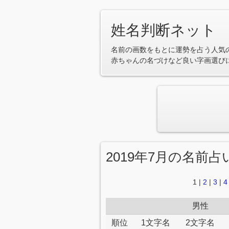
姓名判断ネット
名前の画数をもとに運勢を占う人気
赤ちゃんの名づけなど良い字画選び
2019年7月の名前
1
|
2
|
3
|
4
男性
順位
1文字名
2文字名