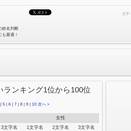
文字
の姓名判断
にも最適！
占いランキング1位から100位
|
5
|
6
|
7
|
8
|
9
|
10
次へ >
女性
3文字名
1文字名
2文字名
3文字名