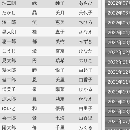
浩二朗
緑
純子
あさひ
2022年
たかし
晶
美月
美代子
2022年
湊一郎
笑
恵美
ちひろ
2022年
晃太朗
桂
直子
さなえ
2022年
恵一郎
都
美樹
みずき
2022年
こうじ
燈
杏奈
ひなた
2022年
晃太郎
円
瑞希
のりこ
2022年
耕太郎
睦
悦子
由起子
2021年
健二郎
恩
美里
由香子
2021年
博美子
泉
陽菜
ひかる
2021年
涼太郎
夏
莉奈
かなえ
2021年
ゆいと
和
優香
由里子
2021年
喜一郎
紫
七海
由香里
2021年
陽太郎
倫
千里
みくる