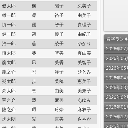
健太郎
楓
陽子
久美子
雄一郎
凛
裕子
由美子
慎一郎
優
智子
真理子
健一郎
碧
優子
由紀子
名字ラン
浩一郎
薫
綾子
ゆかり
2026年
慎太郎
葵
智美
真由美
2026年
龍太郎
凪
美香
美智子
2026年
龍之介
忍
洋子
ひとみ
2026年
朔太郎
歩
美穂
恵美子
2026年
亮太郎
恵
由美
美奈子
2026年
竜之介
藍
麻美
あゆみ
2026年
隆之介
環
玲奈
麻衣子
2025年
虎太朗
愛
直美
さやか
2025年