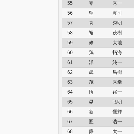
55
零
秀一
56
聖
真司
57
真
秀明
58
裕
茂樹
59
修
大地
60
鶏
拓海
61
洋
純一
62
輝
昌樹
63
茂
秀幸
64
悟
裕一
65
晃
弘明
66
新
優輝
67
匠
浩一
68
廉
太一