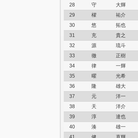
28
守
大輝
29
櫂
祐介
30
悠
拓也
31
充
貴之
32
源
琉斗
33
徹
正樹
34
律
一輝
35
曜
光希
36
隆
雄大
37
元
洋一
38
天
洋介
39
淳
達也
40
湊
雄一
41
健
直輝