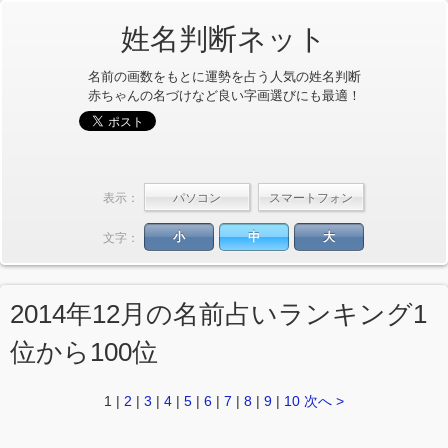
姓名判断ネット
名前の画数をもとに運勢を占う人気の姓名判断
赤ちゃんの名づけなど良い字画選びにも最適！
表示：
小
中
大
文字：
2014年12月の名前占いランキング1
位から100位
1
|
2
|
3
|
4
|
5
|
6
|
7
|
8
|
9
|
10
次へ >