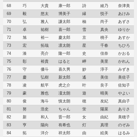
68
巧
大貴
康一郎
詩
綾乃
奈津美
69
毅
悠太
博美子
縁
悦子
あけみ
70
弘
雅人
謙太郎
柚
尚子
あずさ
71
卓
祐樹
喜一郎
雪
真央
ゆりか
72
旭
裕一
慶太郎
京
桃子
あすか
73
宏
拓哉
凛太朗
星
千春
ちひろ
74
湊
亮介
隆一郎
史
佳奈
かおる
75
彰
裕貴
はると
岬
美里
かれん
76
守
優斗
喜久男
妙
淳子
みずき
77
慶
弘樹
新太郎
遙
美佳
美佐子
78
凌
航平
虎之介
叶
良子
佐知子
79
豪
雅也
凜太朗
遊
晴美
やよい
80
俊
海斗
慎太朗
穂
友紀
真由子
81
努
浩史
ちゃん
蛍
陽菜
ありさ
82
新
和人
晋一郎
女
由紀
美穂子
83
亨
陽向
有希也
灯
真理
のぞみ
84
拓
洋介
祥太郎
由
絵美
はるみ