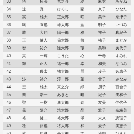
33
悟
拓海
竜之介
結
麻衣
あかね
34
遼
真一
ひろし
蘭
京子
ひなた
35
実
雄大
正太郎
咲
美幸
奈津子
36
颯
直也
雄太郎
藍
明子
いづみ
37
勝
大翔
陽一郎
雅
祥子
真紀子
38
正
健人
倫太郎
桜
祐子
まどか
39
智
祐介
隆太郎
環
美和
美代子
40
真
一輝
こうた
心
千尋
すみれ
41
輝
正人
祐一郎
幸
和美
なつみ
42
圭
優太
祐太郎
麗
玲子
智恵子
43
渉
裕介
淳一郎
菫
貴子
みなみ
44
空
雄太
真之介
緑
朋子
百合子
45
奏
浩一
あきと
睦
紀子
美和子
46
聖
一樹
康太郎
鈴
友美
佳代子
47
晃
陽介
浩太郎
晶
雅子
奈緒美
48
裕
健二
裕太郎
翠
未来
恵理子
49
稔
裕也
将太郎
和
愛子
美恵子
50
武
伊織
亮太郎
文
沙織
ひまり