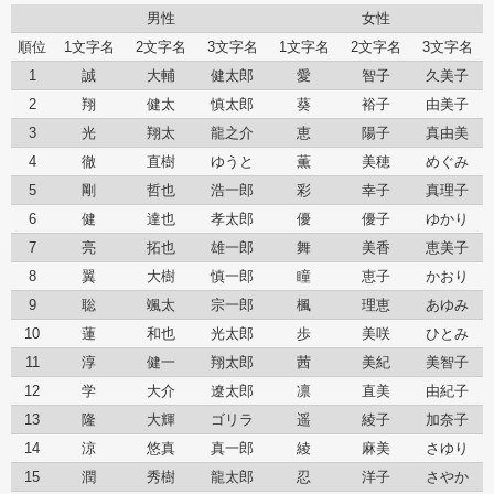
男性
女性
順位
1文字名
2文字名
3文字名
1文字名
2文字名
3文字名
1
誠
大輔
健太郎
愛
智子
久美子
2
翔
健太
慎太郎
葵
裕子
由美子
3
光
翔太
龍之介
恵
陽子
真由美
4
徹
直樹
ゆうと
薫
美穂
めぐみ
5
剛
哲也
浩一郎
彩
幸子
真理子
6
健
達也
孝太郎
優
優子
ゆかり
7
亮
拓也
雄一郎
舞
美香
恵美子
8
翼
大樹
慎一郎
瞳
恵子
かおり
9
聡
颯太
宗一郎
楓
理恵
あゆみ
10
蓮
和也
光太郎
歩
美咲
ひとみ
11
淳
健一
翔太郎
茜
美紀
美智子
12
学
大介
遼太郎
凛
直美
由紀子
13
隆
大輝
ゴリラ
遥
綾子
加奈子
14
涼
悠真
真一郎
綾
麻美
さゆり
15
潤
秀樹
龍太郎
忍
洋子
さやか