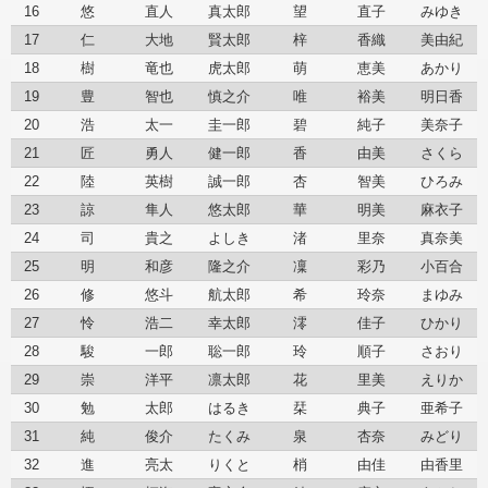
16
悠
直人
真太郎
望
直子
みゆき
17
仁
大地
賢太郎
梓
香織
美由紀
18
樹
竜也
虎太郎
萌
恵美
あかり
19
豊
智也
慎之介
唯
裕美
明日香
20
浩
太一
圭一郎
碧
純子
美奈子
21
匠
勇人
健一郎
香
由美
さくら
22
陸
英樹
誠一郎
杏
智美
ひろみ
23
諒
隼人
悠太郎
華
明美
麻衣子
24
司
貴之
よしき
渚
里奈
真奈美
25
明
和彦
隆之介
凜
彩乃
小百合
26
修
悠斗
航太郎
希
玲奈
まゆみ
27
怜
浩二
幸太郎
澪
佳子
ひかり
28
駿
一郎
聡一郎
玲
順子
さおり
29
崇
洋平
凛太郎
花
里美
えりか
30
勉
太郎
はるき
栞
典子
亜希子
31
純
俊介
たくみ
泉
杏奈
みどり
32
進
亮太
りくと
梢
由佳
由香里