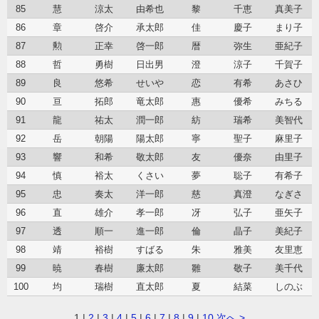
85
慧
涼太
由希也
黎
千恵
真美子
86
章
啓介
承太郎
佳
慶子
まり子
87
勲
正幸
啓一郎
暦
弥生
亜紀子
88
哲
勇樹
日出男
澄
涼子
千賀子
89
良
悠希
せいや
恋
有希
あさひ
90
亘
拓郎
竜太郎
惠
優希
みちる
91
龍
祐太
潤一郎
紡
瑞希
美智代
92
岳
朝陽
陽太郎
寧
聖子
麻里子
93
響
和希
敬太郎
友
優奈
由里子
94
慎
裕太
くさい
夢
聡子
有希子
95
忠
奏太
洋一郎
慈
真澄
なぎさ
96
直
雄介
孝一郎
冴
弘子
亜矢子
97
透
順一
進一郎
倫
晶子
美紀子
98
靖
裕樹
すばる
朱
雅美
友里恵
99
暁
春樹
廉太郎
雛
敬子
美千代
100
均
瑞樹
直太郎
夏
結菜
しのぶ
1
|
2
|
3
|
4
|
5
|
6
|
7
|
8
|
9
|
10
次へ >