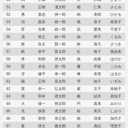
51
博
正樹
凜太郎
都
仁美
さとみ
52
勇
真也
伸一郎
絢
美樹
ひかる
53
功
真吾
裕一郎
桃
恭子
裕美子
54
昇
光希
総一郎
凪
愛美
千恵子
55
茂
裕之
純一郎
紬
和子
くるみ
56
敦
良太
賢一郎
静
真弓
さつき
57
航
恭平
晋太郎
礼
敦子
亜由美
58
孝
和樹
啓太郎
操
由香
ほのか
59
賢
卓也
恵一郎
馨
早苗
このみ
60
洋
修平
幸一郎
琳
幸恵
はるか
61
陽
正和
晃太郎
雫
知子
いずみ
62
寛
幸一
弘太郎
紫
文子
奈緒子
63
篤
和幸
琥太郎
椿
結衣
真知子
64
大
雄一
朔太郎
円
真美
みのり
65
充
慎吾
虎太朗
桂
美月
しおり
66
満
英明
幸之助
南
清美
加代子
67
蒼
啓太
健太朗
郁
真紀
理恵子