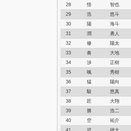
28
悟
智也
29
浩
悠斗
30
陽
海斗
31
潤
勇人
32
修
陽太
33
奏
大地
34
渉
正樹
35
颯
秀樹
36
猛
陽向
37
駿
悠真
38
匠
大翔
39
勝
浩二
40
空
祐介
41
武
雄太