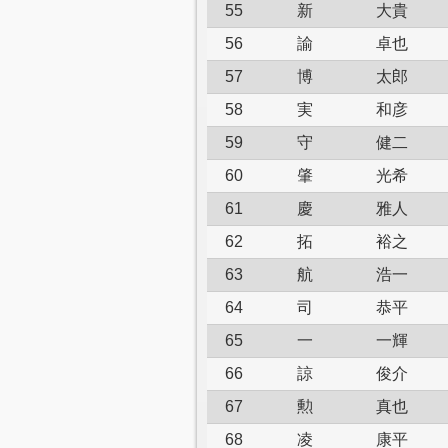
55
新
大貴
56
諭
卓也
57
博
太郎
58
実
和彦
59
守
健二
60
肇
光希
61
慶
雅人
62
拓
裕之
63
航
浩一
64
司
恭平
65
一
一輝
66
諒
俊介
67
勲
真也
68
凌
康平