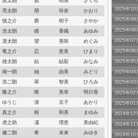
晃太朗
凪
明美
さくら
2025年
亮太朗
萌
玲奈
かおり
2025年
慎之介
茜
明子
さやか
2025年
浩太朗
瞳
香織
あゆみ
2025年
凛太朗
望
美咲
めぐみ
2025年
竜之介
忍
恵美
ひまり
2025年
雄太朗
結
結彩
みなみ
雄一朗
紬
由美
みどり
2025年
浩二朗
翠
智美
ひろみ
2025年
隆之介
唯
美幸
明日香
2025年
ゆうじ
渚
京子
あかり
2025年
真之介
桜
和美
まゆみ
2024年
虎之助
凜
理恵
美由紀
2024年
健二朗
希
未来
みゆき
2024年