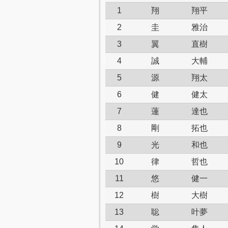
1
翔
翔平
2
圭
雅治
3
翼
直樹
4
誠
大輔
5
源
翔太
6
健
健太
7
蓮
達也
8
剛
拓也
9
光
和也
10
律
哲也
11
悠
健一
12
樹
大樹
13
聡
叶夢