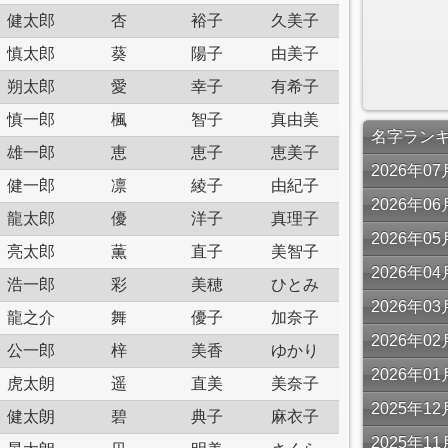
健太郎
杏
裕子
久美子
慎太郎
葵
陽子
由美子
朔太郎
愛
幸子
有希子
慎一郎
楓
智子
真由美
名字ラン
雄一郎
恵
恵子
恵美子
2026年
健一郎
凛
綾子
由紀子
2026年
龍太郎
優
洋子
真理子
2026年
亮太郎
薫
直子
美智子
2026年
浩一郎
彩
美穂
ひとみ
2026年
龍之介
舞
優子
加奈子
2026年
公一郎
梓
美香
ゆかり
2026年
虎太朗
遥
直美
美奈子
2025年
健太朗
碧
典子
麻衣子
2025年