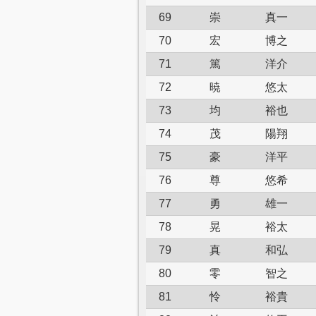
69
崇
真一
70
宏
博之
71
篤
洋介
72
暁
悠太
73
均
裕也
74
茂
陽翔
75
豪
洋平
76
尊
悠希
77
勇
雄一
78
晃
裕太
79
真
和弘
80
零
智之
81
怜
裕貴