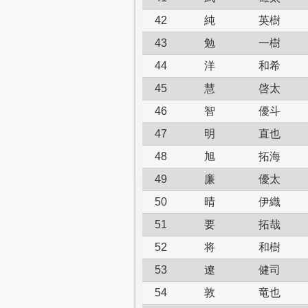
42
純
英樹
43
勉
一樹
44
洋
和希
45
慧
啓太
46
智
優斗
47
明
直也
48
旭
拓海
49
廉
優太
50
晴
伊織
51
要
拓哉
52
将
和樹
53
遼
健司
54
敦
竜也