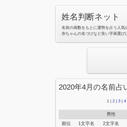
姓名判断ネット
名前の画数をもとに運勢を占う人気
赤ちゃんの名づけなど良い字画選び
2020年4月の名前
1
|
2
|
3
|
4
男性
順位
1文字名
2文字名