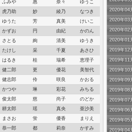
ふみや
惠
奈々
ゆうこ
2020年
虎乃助
妙
綾乃
なつき
2020年
ゆうた
芳
真美
けいこ
2020年
かずお
円
由紀
かのん
2020年
さとる
絢
清美
ゆうき
2019年
たけし
采
千夏
あさひ
2019年
はるき
桂
瑞希
恵理子
健二郎
更
優花
美智代
2019年
健志郎
伶
咲良
かおる
2019年
かつや
琳
彩花
みちる
2019年
俊太郎
慈
尚子
のどか
2019年
耕太郎
瑶
真央
亜沙美
2019年
まさお
蛍
優香
まりえ
2019年
恭一郎
都
莉奈
かすみ
2019年