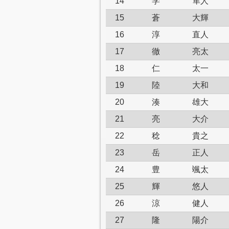
14
学
隼人
15
蒼
大輝
16
淳
直人
17
徹
亮太
18
仁
太一
19
陸
大和
20
湊
雄大
21
亮
大介
22
稔
貴之
23
岳
正人
24
豊
颯太
25
輝
悠人
26
涼
健人
27
隆
陽介