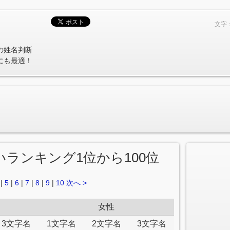
文字
の姓名判断
にも最適！
占いランキング1位から100位
|
5
|
6
|
7
|
8
|
9
|
10
次へ >
女性
3文字名
1文字名
2文字名
3文字名