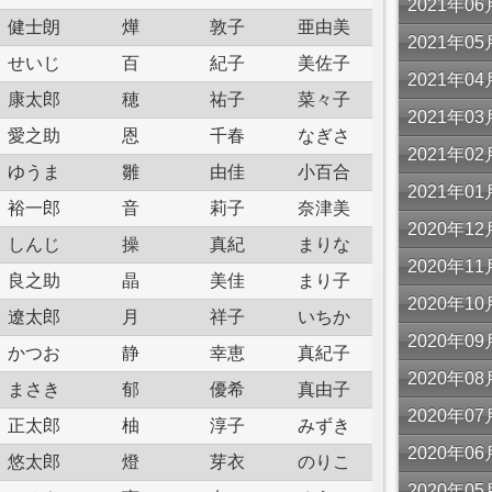
2021年
健士朗
燁
敦子
亜由美
2021年
せいじ
百
紀子
美佐子
2021年
康太郎
穂
祐子
菜々子
2021年
愛之助
恩
千春
なぎさ
2021年
ゆうま
雛
由佳
小百合
2021年
裕一郎
音
莉子
奈津美
2020年
しんじ
操
真紀
まりな
2020年
良之助
晶
美佳
まり子
2020年
遼太郎
月
祥子
いちか
2020年
かつお
静
幸恵
真紀子
2020年
まさき
郁
優希
真由子
2020年
正太郎
柚
淳子
みずき
2020年
悠太郎
燈
芽衣
のりこ
2020年