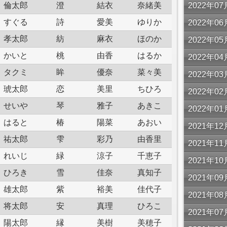
倫太郎
澄
結衣
奈緒美
2022年
すぐる
詩
愛美
ゆりか
2022年
孝太郎
紡
麻衣
ほのか
2022年
かいと
桃
由香
はるか
2022年
タクミ
眸
優奈
菜々美
2022年
琥太郎
恋
美里
ちひろ
2022年
せいや
琴
雅子
あきこ
2022年
はると
椿
陽菜
あおい
2021年
祐太郎
雫
彩乃
由香里
2021年
れいじ
緑
涼子
千恵子
2021年
ひろき
雪
佳奈
真知子
2021年
雄太郎
紫
裕美
佳代子
2021年
将太郎
安
真理
ひろこ
2021年
陽太郎
縁
美樹
美穂子