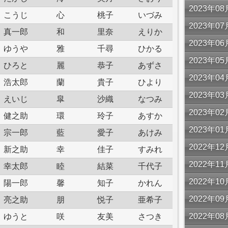
2023年
こうじ
心
桃子
いづみ
2023年
真一郎
和
里奈
えりか
2023年
ゆうや
雅
千尋
ひかる
2023年
ひろと
麗
恭子
あずさ
2023年
浩太郎
蘭
貴子
ひより
2023年
えいじ
皐
沙織
なつみ
2023年
健之助
環
玲子
あすか
2023年
宗一郎
藍
愛子
あけみ
2022年
新之助
幸
佳子
すみれ
2022年
幸太郎
睦
結菜
千代子
2022年
陽一郎
馨
知子
かれん
2022年
亮之助
朋
悦子
亜希子
2022年
ゆうと
咲
友美
さつき