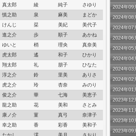
真太郎
綾
純子
さゆり
2024年
慎之助
泉
麻美
まどか
2024年
けんじ
栞
美紀
美代子
2024年
進之介
歩
順子
あかね
2024年
ゆいと
梢
理央
真奈美
2024年
虎太郎
遙
和子
ひかり
2024年
翔太郎
礼
朋子
ひなた
2024年
淳之介
鈴
里美
ありさ
2024年
虎之介
玲
杏奈
みのり
2024年
俊之介
華
七海
美恵子
2023年
龍之助
花
美和
さとみ
2023年
康ノ介
菫
真弓
奈津子
2023年
幸之助
香
彩香
美和子
2023年
たかし
澪
美月
さおり