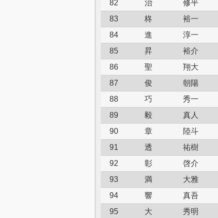
82
治
修平
83
柊
裕一
84
進
淳一
85
昇
裕介
86
聖
翔大
87
俊
朝陽
88
巧
秀一
89
毅
真人
90
章
陸斗
91
透
祐樹
92
彰
啓介
93
満
大雅
94
響
真吾
95
大
秀明