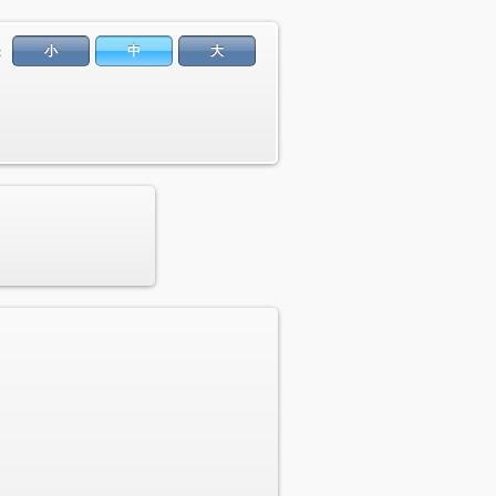
小
中
大
：