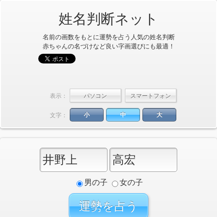
姓名判断ネット
名前の画数をもとに運勢を占う人気の姓名判断
赤ちゃんの名づけなど良い字画選びにも最適！
表示：
小
中
大
文字：
男の子
女の子